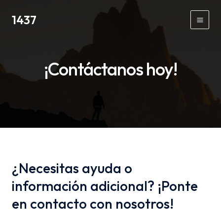
Ir
1437
al
Main
contenido
Men
¡Contáctanos hoy!
¿Necesitas ayuda o
información adicional? ¡Ponte
en contacto con nosotros!